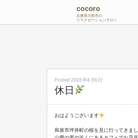
cocoro
兵庫県川西市の
リラクゼーションサロン
Posted
2026年4月6日
休日
おはようございます
和泉市坪井町の桜を見に行ってきま
山愛の里の近くにあるカフェでお花